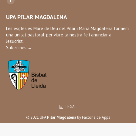
Facebook
page
UPA PILAR MAGDALENA
opens
in
Les esglésies Mare de Déu del Pilar i Maria Magdalena formem
una unitat pastoral, per viure la nostra fe i anunciar a
new
Jesucrist.
window
Saber més →
LEGAL
© 2021 UPA
Pilar Magdalena
by
Factoria de Apps