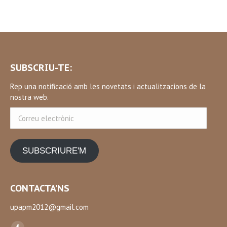
SUBSCRIU-TE:
Rep una notificació amb les novetats i actualitzacions de la
nostra web.
Correu
electrònic
SUBSCRIURE'M
CONTACTA’NS
upapm2012@gmail.com
Find us on: