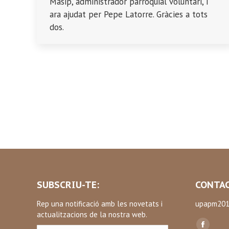
Masip, administrador parroquial voluntari, i
ara ajudat per Pepe Latorre. Gràcies a tots
dos.
SUBSCRIU-TE:
CONTAC
Rep una notificació amb les novetats i
upapm201
actualitzacions de la nostra web.
Find us on