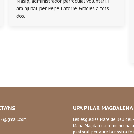
Masip, administrador parroquial voluntari, i
ara ajudat per Pepe Latorre. Gràcies a tots
dos.
TA’NS
UPA PILAR MAGDALENA
2@gmail.com
Les esglésies Mare de Déu del P
Maria Magdalena formem una u
:
pastoral, per viure la nostra fe 