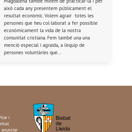
Magdalena també mirem de practicar-la i per
això cada any presentem públicament el
resultat econòmic. Volem agrair totes les
persones que heu col·laborat a fer possible
econòmicament la vida de la nostra
comunitat cristiana. Fem també una una
menció especial i agraïda, a l’equip de
persones voluntàries que…
ilar i
nitat
i anunciar