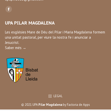
Find us on:
Facebook
page
UPA PILAR MAGDALENA
opens
in
Les esglésies Mare de Déu del Pilar i Maria Magdalena formem
una unitat pastoral, per viure la nostra fe i anunciar a
new
Jesucrist.
window
Saber més →
LEGAL
© 2021 UPA
Pilar Magdalena
by
Factoria de Apps