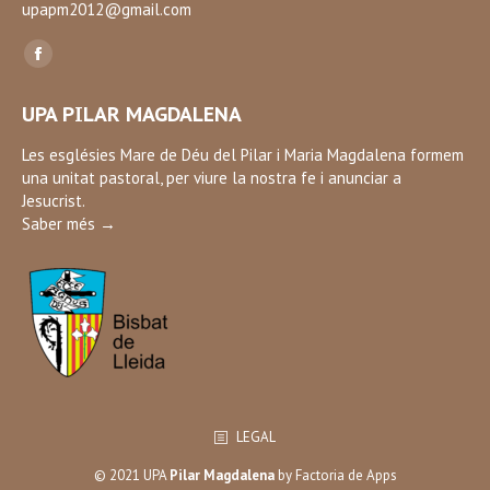
upapm2012@gmail.com
Find us on:
Facebook
page
UPA PILAR MAGDALENA
opens
in
Les esglésies Mare de Déu del Pilar i Maria Magdalena formem
una unitat pastoral, per viure la nostra fe i anunciar a
new
Jesucrist.
window
Saber més →
LEGAL
© 2021 UPA
Pilar Magdalena
by
Factoria de Apps