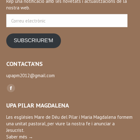
Rep una notificació amb les novetats i actualitzacions de la
nostra web.
Correu
electrònic
SUBSCRIURE'M
CONTACTA’NS
upapm2012@gmail.com
Find us on:
Facebook
page
UPA PILAR MAGDALENA
opens
in
Les esglésies Mare de Déu del Pilar i Maria Magdalena formem
una unitat pastoral, per viure la nostra fe i anunciar a
new
Jesucrist.
window
Saber més →