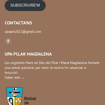
SUBSCRIURE'M
CONTACTA’NS
upapm2012@gmail.com
Find us on:
Facebook
page
UPA PILAR MAGDALENA
opens
in
Les esglésies Mare de Déu del Pilar i Maria Magdalena formem
una unitat pastoral, per viure la nostra fe i anunciar a
new
Jesucrist.
window
Saber més →