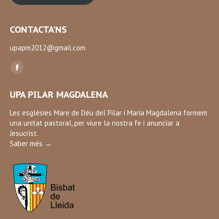
CONTACTA’NS
upapm2012@gmail.com
Find us on:
Facebook
page
UPA PILAR MAGDALENA
opens
in
Les esglésies Mare de Déu del Pilar i Maria Magdalena formem
una unitat pastoral, per viure la nostra fe i anunciar a
new
Jesucrist.
window
Saber més →