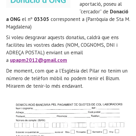
aportació, poseu al
“cercador” de
Donació
a ONG
el nº
03305
corresponent a (Parròquia de Sta M.
Magdalena)
Si voleu desgravar aquests donatius, caldrà que ens
faciliteu les vostres dades (NOM, COGNOMS, DNI i
ADREÇA POSTAL) enviant un email
a
upapm2012@gmail.com
De moment, com que a l’Església del Pilar no tenim un
número de telèfon mòbil no podem tenir el Bizum.
Mirarem de tenir-lo més endavant.