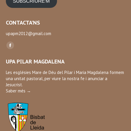
SUBSCRIURE'M
CONTACTA’NS
upapm2012@gmail.com
Find us on:
Facebook
page
UPA PILAR MAGDALENA
opens
in
Les esglésies Mare de Déu del Pilar i Maria Magdalena formem
una unitat pastoral, per viure la nostra fe i anunciar a
new
Jesucrist.
window
Saber més →